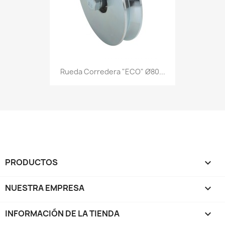
Rueda Corredera "ECO" Ø80...
PRODUCTOS

NUESTRA EMPRESA

INFORMACIÓN DE LA TIENDA
keyboard_arrow_down